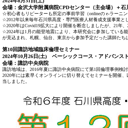
2024年8月31日(土)
会場：金沢大学附属病院CPDセンター（主会場）＋石
☆初心者もリピーターも所定の事前学習（onlineの e-
☆2012年以来毎年石川県高度・専門医療人材養成支援事業と
☆2020年はCovid19拡大により開催を断念しましたが、2
☆2024年は1月の能登地震により、本研究会に参加してい
が見込まれ、札幌、仙台、東京から参加予定だった講師たち
第10回諏訪地域臨床倫理セミナー
2024年10月26日(土) ベーシックコース・アドバンス
会場：諏訪中央病院
諏訪地域は、2016年夏に諏訪中央病院にて第1回倫理事例
2020年には素早くオンラインに切り替えてセミナーを開催、
当しました。