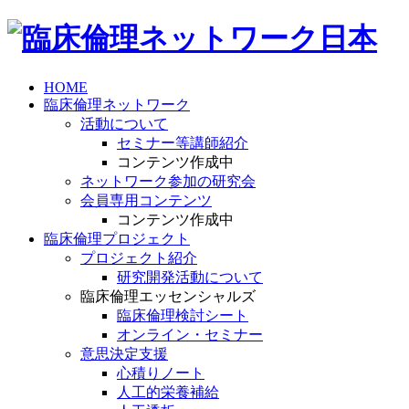
HOME
臨床倫理ネットワーク
活動について
セミナー等講師紹介
コンテンツ作成中
ネットワーク参加の研究会
会員専用コンテンツ
コンテンツ作成中
臨床倫理プロジェクト
プロジェクト紹介
研究開発活動について
臨床倫理エッセンシャルズ
臨床倫理検討シート
オンライン・セミナー
意思決定支援
心積りノート
人工的栄養補給