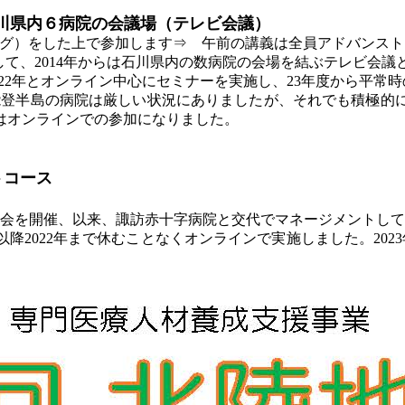
川県内６病院の会議場（テレビ会議）
ラーニング）をした上で参加します⇒ 午前の講義は全員アドバンス
して、2014年からは石川県内の数病院の会場を結ぶテレビ会
1年、22年とオンライン中心にセミナーを実施し、23年度から平
る能登半島の病院は厳しい状況にありましたが、それでも積極
はオンラインでの参加になりました。
トコース
検討会を開催、以来、諏訪赤十字病院と交代でマネージメントし
以降2022年まで休むことなくオンラインで実施しました。20