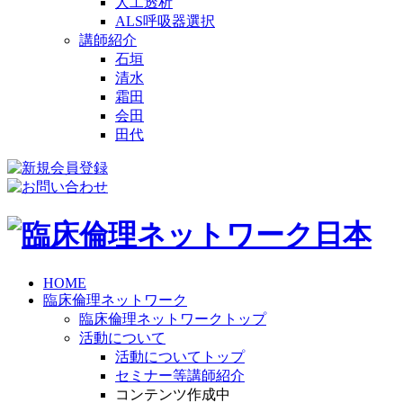
人工透析
ALS呼吸器選択
講師紹介
石垣
清水
霜田
会田
田代
HOME
臨床倫理ネットワーク
臨床倫理ネットワークトップ
活動について
活動についてトップ
セミナー等講師紹介
コンテンツ作成中