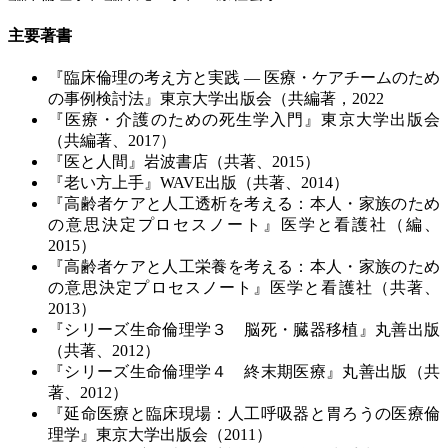
主要著書
『臨床倫理の考え方と実践 ― 医療・ケアチームのため
の事例検討法』東京大学出版会（共編著，2022
『医療・介護のための死生学入門』東京大学出版会
（共編著、2017）
『医と人間』岩波書店（共著、2015）
『老い方上手』WAVE出版（共著、2014）
『高齢者ケアと人工透析を考える：本人・家族のため
の意思決定プロセスノート』医学と看護社（編、
2015）
『高齢者ケアと人工栄養を考える：本人・家族のため
の意思決定プロセスノート』医学と看護社（共著、
2013）
『シリーズ生命倫理学３ 脳死・臓器移植』丸善出版
（共著、2012）
『シリーズ生命倫理学４ 終末期医療』丸善出版（共
著、2012）
『延命医療と臨床現場：人工呼吸器と胃ろうの医療倫
理学』東京大学出版会（2011）