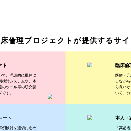
臨床倫理プロジェクトが提供するサイ
クト
臨床倫
いて、理論的に批判に
医療・介
例検討システムや、本
しながら
援のツール等の研究開
ら良いか
プです。
いて、分
シート
本人・
事例検討を適切に進め
「高齢者