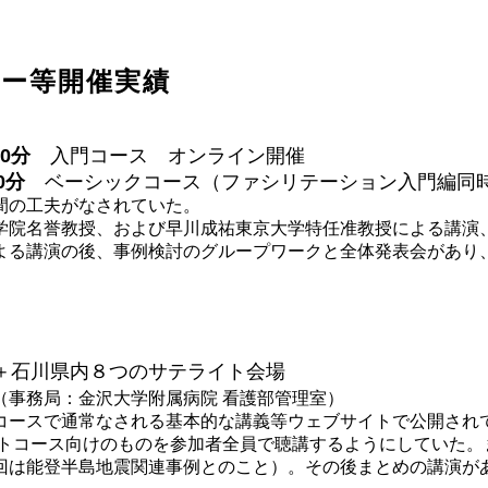
ナー等開催実績
30分
入門コース オンライン開催
0分
ベーシックコース（ファシリテーション入門編同時開
間の工夫がなされていた。
学院名誉教授、および早川成祐東京大学特任准教授による講演、
よる講演の後、事例検討のグループワークと全体発表会があり、
会
＋石川県内８つのサテライト会場
（事務局：金沢大学附属病院 看護部管理室）
コースで通常なされる基本的な講義等ウェブサイトで公開され
ストコース向けのものを参加者全員で聴講するようにしていた。
回は能登半島地震関連事例とのこと）。その後まとめの講演があ