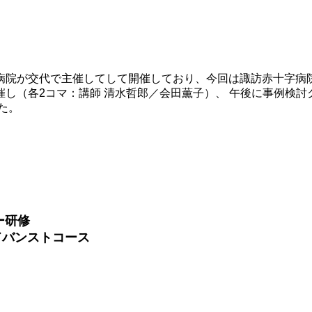
病院が交代で主催してして開催しており、今回は諏訪赤十字病
し（各2コマ：講師 清水哲郎／会田薫子）、 午後に事例検討
た。
ター研修
アドバンストコース