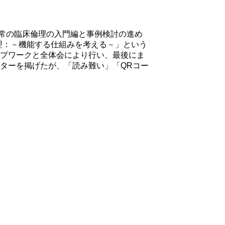
常の臨床倫理の入門編と事例検討の進め
理：－機能する仕組みを考える－」という
ープワークと全体会により行い、最後にま
スターを掲げたが、「読み難い」「QRコー
。