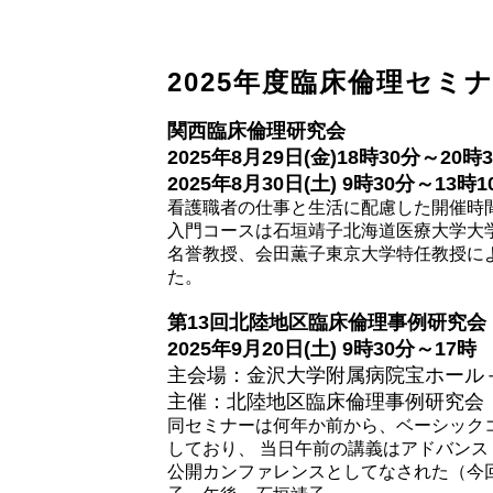
2025年度臨床倫理セミ
関西臨床倫理研究会
2025年8月29日(金)18時30分～20時
2025年8月30日(土) 9時30分～13時1
看護職者の仕事と生活に配慮した開催時
入門コースは石垣靖子北海道医療大学大
名誉教授、会田薫子東京大学特任教授に
た。
第13回北陸地区臨床倫理事例研究
2025年9月20日(土) 9時30分～17時
主会場：金沢大学附属病院宝ホール
主催：北陸地区臨床倫理事例研究会
同セミナーは何年か前から、ベーシック
しており、 当日午前の講義はアドバン
公開カンファレンスとしてなされた（今