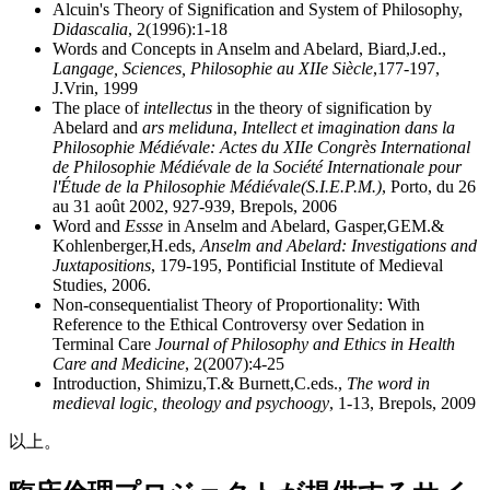
Alcuin's Theory of Signification and System of Philosophy,
Didascalia
, 2(1996):1-18
Words and Concepts in Anselm and Abelard, Biard,J.ed.,
Langage, Sciences, Philosophie au XIIe Siècle
,177-197,
J.Vrin, 1999
The place of
intellectus
in the theory of signification by
Abelard and
ars meliduna
,
Intellect et imagination dans la
Philosophie Médiévale: Actes du XIIe Congrès International
de Philosophie Médiévale de la Société Internationale pour
l'Étude de la Philosophie Médiévale(S.I.E.P.M.)
, Porto, du 26
au 31 août 2002, 927-939, Brepols, 2006
Word and
Essse
in Anselm and Abelard, Gasper,GEM.&
Kohlenberger,H.eds,
Anselm and Abelard: Investigations and
Juxtapositions
, 179-195, Pontificial Institute of Medieval
Studies, 2006.
Non-consequentialist Theory of Proportionality: With
Reference to the Ethical Controversy over Sedation in
Terminal Care
Journal of Philosophy and Ethics in Health
Care and Medicine
, 2(2007):4-25
Introduction, Shimizu,T.& Burnett,C.eds.,
The word in
medieval logic, theology and psychoogy
, 1-13, Brepols, 2009
以上。