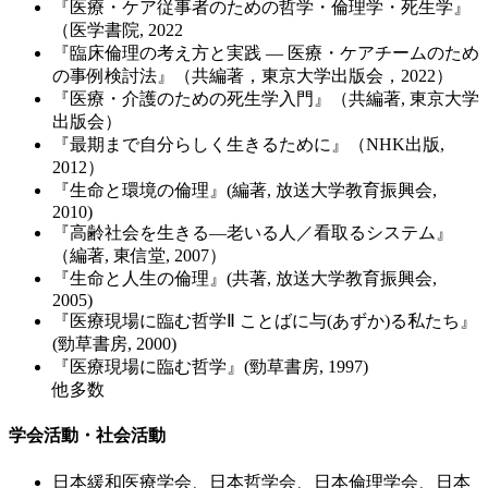
『医療・ケア従事者のための哲学・倫理学・死生学』
（医学書院, 2022
『臨床倫理の考え方と実践 ― 医療・ケアチームのため
の事例検討法』（共編著，東京大学出版会，2022）
『医療・介護のための死生学入門』（共編著, 東京大学
出版会）
『最期まで自分らしく生きるために』（NHK出版,
2012）
『生命と環境の倫理』(編著, 放送大学教育振興会,
2010)
『高齢社会を生きる―老いる人／看取るシステム』
（編著, 東信堂, 2007）
『生命と人生の倫理』(共著, 放送大学教育振興会,
2005)
『医療現場に臨む哲学Ⅱ ことばに与(あずか)る私たち』
(勁草書房, 2000)
『医療現場に臨む哲学』(勁草書房, 1997)
他多数
学会活動・社会活動
日本緩和医療学会、日本哲学会、日本倫理学会、日本