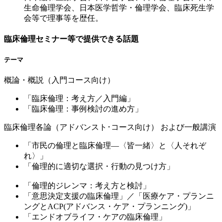
生命倫理学会、日本医学哲学・倫理学会、臨床死生学
会等で理事等を歴任。
臨床倫理セミナー等で提供できる話題
テーマ
概論・概説（入門コース向け）
「臨床倫理：考え方／入門編」
「臨床倫理：事例検討の進め方」
臨床倫理各論（アドバンスト･コース向け） および一般講演
「市民の倫理と臨床倫理―〈皆一緒〉と〈人それぞ
れ〉」
「倫理的に適切な選択・行動の見つけ方」
「倫理的ジレンマ：考え方と検討」
「意思決定支援の臨床倫理」／「医療ケア・プランニ
ングとACP(アドバンス・ケア・プランニング)」
「エンドオブライフ・ケアの臨床倫理」