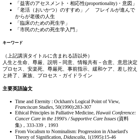
「益害のアセスメント・相応性(proportionality)・意図」
「老活（おいかつ）のすすめ」／ フレイルが進んで
からが老後の人生
「臨床のための死生学」
「市民のための死生学入門」
キーワード
（上記講演タイトルに含まれる語以外）
人生と生命、尊厳、説明－同意、情報共有－合意、意思決定
プロセス、安楽死、尊厳死、事前指示、緩和ケア、差し控え
と終了、家族、プロセス・ガイドライン
主要英語論文
Time and Eternity : Ockham's Logical Point of View,
Franciscan Studies
, 50(1990):283-307
Ethical Principles in Palliative Medicine,
Hawaii Conference:
Cancer Care in the 1990's / Supportive Care Issues
(資料
集)，333-339，1993
From Vocalism to Nominalism: Progression in Abaelard's
Theory of Signification,
Didascalia
, 1(1995):15-46