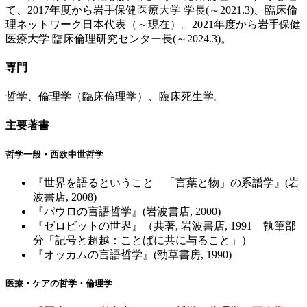
て、2017年度から岩手保健医療大学 学長(～2021.3)、臨床倫
理ネットワーク日本代表（～現在）。2021年度から岩手保健
医療大学 臨床倫理研究センター長(～2024.3)。
専門
哲学、倫理学（臨床倫理学）、臨床死生学。
主要著書
哲学一般・西欧中世哲学
『世界を語るということ―「言葉と物」の系譜学』(岩
波書店, 2008)
『パウロの言語哲学』(岩波書店, 2000)
『ゼロビットの世界』（共著, 岩波書店, 1991 執筆部
分「記号と超越：ことばに共に与ること」）
『オッカムの言語哲学』(勁草書房, 1990)
医療・ケアの哲学・倫理学