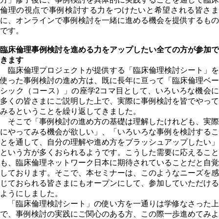
倫理の視点で事例検討する力をつけたいと希望される皆さま
に、オンラインで事例検討を一緒に進める機会を提供するもの
です。
臨床倫理事例検討を進める力をアップしたい全ての方が参加で
きます
臨床倫理プロジェクトが提供する「臨床倫理検討シート」を
使った事例検討の進め方は、既に長年に亘って「臨床倫理ベー
シック（コース）」の座学2コマ目として、いろいろな機会に
多くの皆さまにご説明した上で、実際に事例検討を皆でやって
みるということを繰り返してきました。
そこで「事例検討の進め方の基礎は理解したけれども、実際
にやってみる機会が欲しい」、「いろいろな事例を検討するこ
とを通して、自分の理解や進め方をブラッシュアップしたい」
という方が多くおられるようです。こうした需要に応えること
も、臨床倫理ネットワーク日本に期待されていることだと自覚
しております。そこで、本セミナーは、このようなニーズを感
じておられる皆さまにもオープンにして、参加していただける
ようにしました。
「臨床倫理検討シート」の使い方を一通りは学修なさった上
で、事例検討の実践にご関心のある方、この際一歩進めてみよ