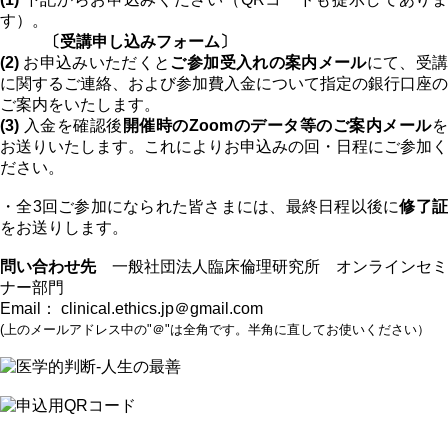
す）。
〔受講申し込みフォーム〕
(2)
お申込みいただくと
ご参加受入れの案内メール
にて、受
に関するご連絡、および参加費入金について指定の銀行口座の
ご案内をいたします。
(3)
入金を確認後
開催時のZoomのデータ等のご案内メール
お送りいたします。これによりお申込みの回・日程にご参加く
ださい。
・全3回ご参加になられた皆さまには、最終日程以後に
修了
をお送りします。
問い合わせ先
一般社団法人臨床倫理研究所 オンラインセミ
ナー部門
Email： clinical.ethics.jp＠gmail.com
(上のメールアドレス中の"＠"は全角です。半角に直してお使いください）